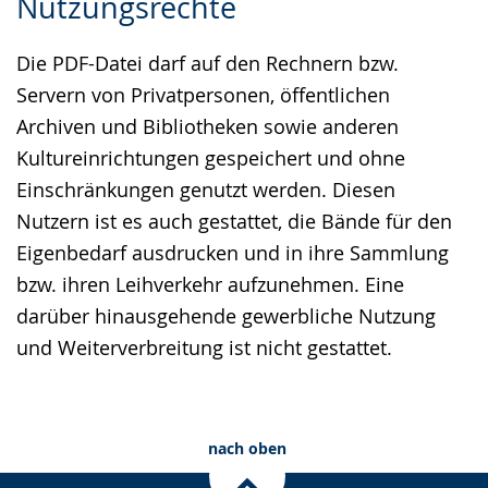
Nutzungsrechte
Leichten
Audio-
Video
Sprache
Unterstützung.
in
Die PDF-Datei darf auf den Rechnern bzw.
wechseln.
Deutscher
Servern von Privatpersonen, öffentlichen
Gebärdensprache
Archiven und Bibliotheken sowie anderen
wird
Kultureinrichtungen gespeichert und ohne
angezeigt.
Einschränkungen genutzt werden. Diesen
Nutzern ist es auch gestattet, die Bände für den
Eigenbedarf ausdrucken und in ihre Sammlung
bzw. ihren Leihverkehr aufzunehmen. Eine
darüber hinausgehende gewerbliche Nutzung
und Weiterverbreitung ist nicht gestattet.
nach oben