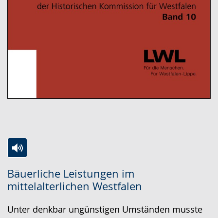
Zur
Aktiviere
Ein
Bäuerliche Leistungen im
Leichten
Audio-
Video
mittelalterlichen Westfalen
Sprache
Unterstützung.
in
wechseln.
Deutscher
Unter denkbar ungünstigen Umständen musste