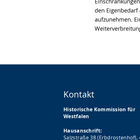
wird
Einschränkungen 
angezeigt.
den Eigenbedarf 
aufzunehmen. Ei
Weiterverbreitung
Kontakt
Historische Kommission für
Westfalen
Hausanschrift:
Salzstraße 38 (Erbdrostenhof),