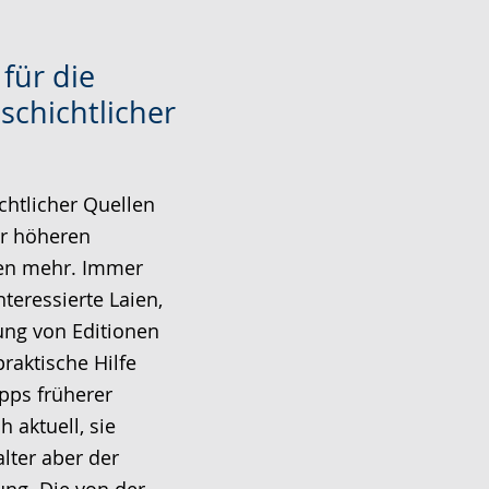
 für die
schichtlicher
chtlicher Quellen
der höheren
ren mehr. Immer
nteressierte Laien,
tung von Editionen
raktische Hilfe
ipps früherer
 aktuell, sie
alter aber der