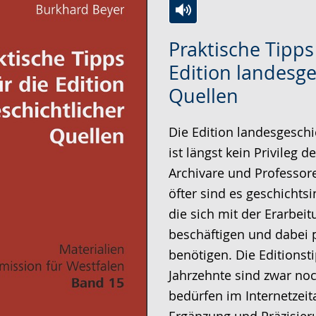
Zur
Aktiviere
Ein
Praktische Tipps
Leichten
Audio-
Video
Edition landesge
Sprache
Unterstützung.
in
Quellen
wechseln.
Deutscher
Gebärdensprache
Die Edition landesgeschi
wird
ist längst kein Privileg 
angezeigt.
Archivare und Professo
öfter sind es geschichtsi
die sich mit der Erarbei
beschäftigen und dabei p
benötigen. Die Editionst
Jahrzehnte sind zwar noch
bedürfen im Internetzeit