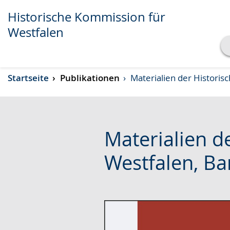
Historische Kommission für
Westfalen
Transkript anzeigen
Startseite
Publikationen
Materialien der Historis
Abspielen
Pausieren
Materialien d
Westfalen, Ba