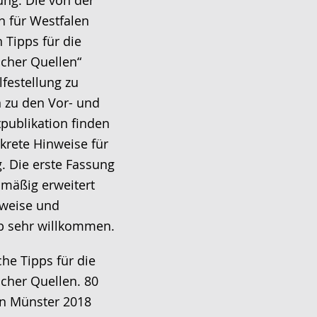
ung. Die von der
 für Westfalen
 Tipps für die
icher Quellen“
lfestellung zu
 zu den Vor- und
tpublikation finden
krete Hinweise für
. Die erste Fassung
lmäßig erweitert
nweise und
b sehr willkommen.
he Tipps für die
icher Quellen. 80
on Münster 2018