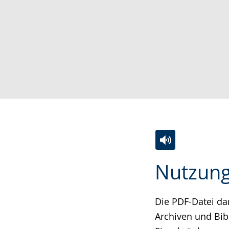
Zur
Aktiviere
Ein
Nutzung
Leichten
Audio-
Video
Sprache
Unterstützung.
in
wechseln.
Deutscher
Die PDF-Datei da
Gebärdensprach
Archiven und Bib