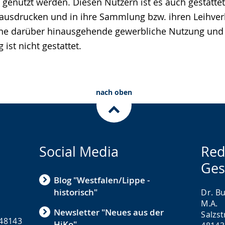
genutzt werden. Diesen Nutzern ist es auch gestattet
ausdrucken und in ihre Sammlung bzw. ihren Leihver
ne darüber hinausgehende gewerbliche Nutzung und
 ist nicht gestattet.
nach oben
Social Media
Red
Ges
Blog "Westfalen/Lippe -
historisch"
Dr. Bu
M.A.
Newsletter "Neues aus der
Salzs
 48143
HiKo"