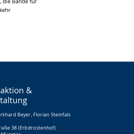
, die Bände für
kehr
aktion &
taltung
rkhard Beyer, Florian Steinfals
traße 38 (Erbdrostenhof)