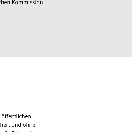
ischen Kommission
 öffentlichen
chert und ohne