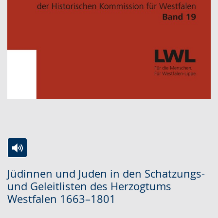
Zur
Aktiviere
Ein
Jüdinnen und Juden in den Schatzungs-
Leichten
Audio-
Video
und Geleitlisten des Herzogtums
Sprache
Unterstützung.
in
Westfalen 1663–1801
wechseln.
Deutscher