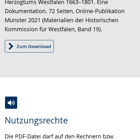
Herzogtums Westfalen 1663–1801. Eine
Dokumentation. 72 Seiten, Online-Publikation
Münster 2021 (Materialien der Historischen
Kommission für Westfalen, Band 19).
Zum Download
Zur
Aktiviere
Ein
Nutzungsrechte
Leichten
Audio-
Video
Sprache
Unterstützung.
in
Die PDF-Datei darf auf den Rechnern bzw.