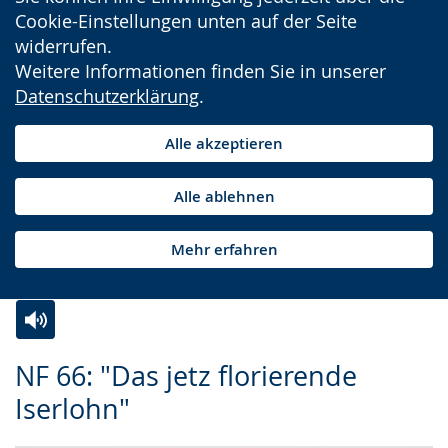
Cookie-Einstellungen unten auf der Seite
widerrufen.
Weitere Informationen finden Sie in unserer
Datenschutzerklärung
.
Alle akzeptieren
Alle ablehnen
Mehr erfahren
Zur
Aktiviere
Ein
NF 66: "Das jetz florierende
Leichten
Audio-
Video
Iserlohn"
Sprache
Unterstützung.
in
wechseln.
Deutscher