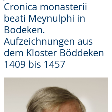
Cronica monasterii
Gebärdensprache
wird
beati Meynulphi in
angezeigt.
Bodeken.
Aufzeichnungen aus
dem Kloster Böddeken
1409 bis 1457