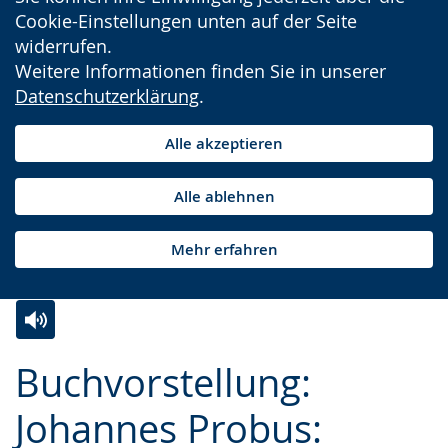
Cookie-Einstellungen unten auf der Seite
widerrufen.
Weitere Informationen finden Sie in unserer
Datenschutzerklärung
.
Alle akzeptieren
Alle ablehnen
Mehr erfahren
Zur
Aktiviere
Ein
Buchvorstellung:
Leichten
Audio-
Video
Sprache
Unterstützung.
in
Johannes Probus:
wechseln.
Deutscher