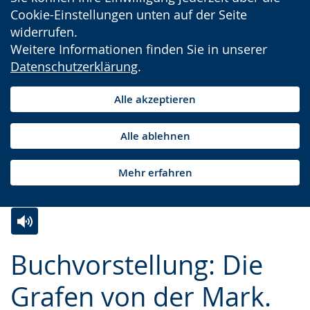
Cookie-Einstellungen unten auf der Seite
widerrufen.
Weitere Informationen finden Sie in unserer
Datenschutzerklärung
.
Alle akzeptieren
Alle ablehnen
Mehr erfahren
Zur
Aktiviere
Ein
Buchvorstellung: Die
Leichten
Audio-
Video
Sprache
Unterstützung.
in
Grafen von der Mark.
wechseln.
Deutscher