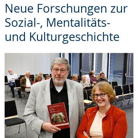
Neue Forschungen zur
Gebärdensprache
wird
Sozial-, Mentalitäts-
angezeigt.
und Kulturgeschichte