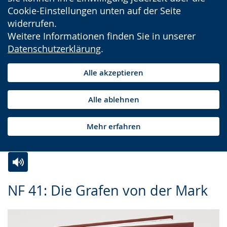
Cookie-Einstellungen unten auf der Seite
widerrufen.
Weitere Informationen finden Sie in unserer
Datenschutzerklärung
.
Alle akzeptieren
Alle ablehnen
Mehr erfahren
Zur
Aktiviere
Ein
NF 41: Die Grafen von der Mark
Leichten
Audio-
Video
Sprache
Unterstützung.
in
wechseln.
Deutscher