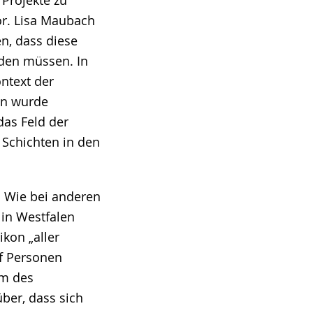
 Projekte zu
r. Lisa Maubach
n, dass diese
rden müssen. In
ntext der
on wurde
das Feld der
 Schichten in den
. Wie bei anderen
in Westfalen
kon „aller
uf Personen
rm des
ber, dass sich