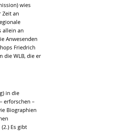
ission) wies
 Zeit an
egionale
 allein an
 die Anwesenden
shops Friedrich
 die WLB, die er
) in die
– erforschen –
wie Biographien
inen
2.) Es gibt