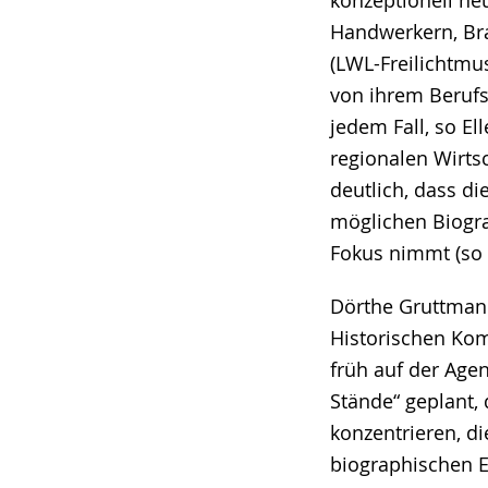
konzeptionell neu
Handwerkern, Br
(LWL-Freilichtmu
von ihrem Berufs
jedem Fall, so E
regionalen Wirts
deutlich, dass d
möglichen Biogra
Fokus nimmt (so
Dörthe Gruttmann
Historischen Ko
früh auf der Age
Stände“ geplant,
konzentrieren, d
biographischen E