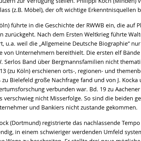
tzern zur Verfügung stellen. Philippi Koch (Minden) 
ass (z.B. Möbel), der oft wichtige Erkenntnisquellen b
Köln) führte in die Geschichte der RWWB ein, die auf
 zurückgeht. Nach dem Ersten Weltkrieg führte Walte
t, u.a. weil die „Allgemeine Deutsche Biographie“ nur
te von Unternehmern bereithielt. Die ersten elf Bänd
. Serlos Band über Bergmannsfamilien nicht themati
13 (zu Köln) erschienen orts-, regionen- und themen
 zu Bielefeld große Nachfrage fand und von J. Kocka
ertumsforschung verbunden war. Bd. 19 zu Aachener
s verschwieg nicht Misserfolge. So sind die beiden 
nternehmer und Bankiers nicht zustande gekommen.
brock (Dortmund) registrierte das nachlassende Tem
wendig, in einem schwieriger werdenden Umfeld syste