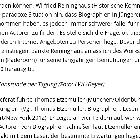
rden können. Wilfried Reininghaus (Historische Komm
e paradoxe Situation hin, dass Biographien in jüngerer
nommen haben, es jedoch immer schwerer falle, für r
 Autoren zu finden. Es stelle sich die Frage, ob dies
deren Internet-Angeboten zu Personen liege. Bevor
n einstiegen, dankte Reininghaus anlässlich des Work
 (Paderborn) für seine langjährigen Bemühungen um
00 herausgibt.
sionsrunde der Tagung (Foto: LWL/Beyer).
eferat führte Thomas Etzemüller (München/Oldenburg
ung ein (Vgl. Thomas Etzemüller, Biographien. Lesen 
rt/New York 2012). Er zeigte an vier Feldern auf, wer 
e Autoren von Biographien schließen laut Etzemüller e
akt mit dem Leser, der bestimmte Erwartungen hege. (