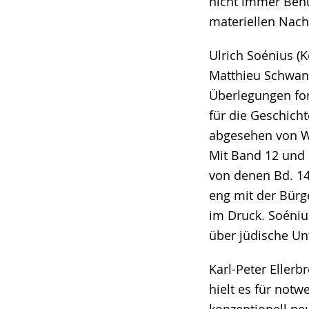
nicht immer Benu
materiellen Nachl
Ulrich Soénius (
Matthieu Schwann
Überlegungen for
für die Geschich
abgesehen von W
Mit Band 12 und 
von denen Bd. 14
eng mit der Bürg
im Druck. Soéniu
über jüdische U
Karl-Peter Eller
hielt es für not