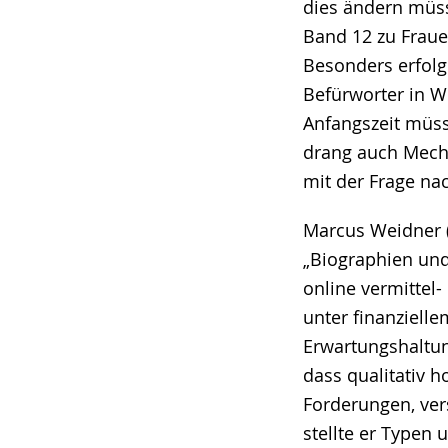
dies ändern müss
Band 12 zu Fraue
Besonders erfolgr
Befürworter in 
Anfangszeit müss
drang auch Mecht
mit der Frage na
Marcus Weidner (
„Biographien und
online vermittel-
unter finanziell
Erwartungshaltun
dass qualitativ 
Forderungen, ver
stellte er Typen 