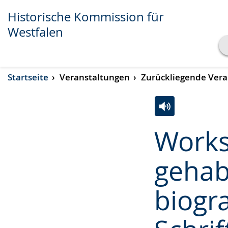
Historische Kommission für
Westfalen
Transkript anzeigen
Startseite
Veranstaltungen
Zurückliegende Vera
Abspielen
Pausieren
Zur
Aktiviere
Ein
Works
Leichten
Audio-
Video
Sprache
Unterstützung.
in
gehab
wechseln.
Deutscher
Gebärdensprach
biogr
wird
angezeigt.