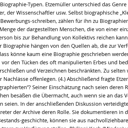
 Biographie-Typen. Etzemüller unterschied das Genre 
er, der Wissenschaftler usw. Selbst biographische „Kl
ewerbungs-schreiben, zählen für ihn zu Biographien.
e Menge der dargestellten Menschen, die von einer ei
rson bis zur Behandlung von Kollektivs reichen kann. 
r Biographie hängen von den Quellen ab, die zur Ver
lass könne kaum eine Biographie geschrieben werden
s vor den Tücken des oft manipulierten Erbes und bed
Erschließen und Verzeichnen beschränkten. Zu selten 
r Nachlässe offenlegen. (4.) Abschließend fragte Etz
graphierten“? Seiner Einschätzung nach seien deren R
hen besäßen die Übermacht, auch wenn sie an das V
 seien. In der anschließenden Diskussion verteidigte
eter der Archive deren Rolle. Sie dokumentieren in d
e Bestands-geschichte, können sie aus nachvollziehba