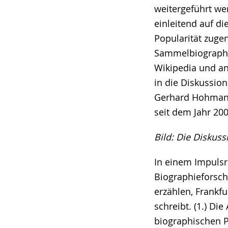
weitergeführt we
einleitend auf di
Popularität zuge
Sammelbiographien
Wikipedia und an
in die Diskussio
Gerhard Hohmann
seit dem Jahr 20
Bild: Die Diskus
In einem Impulsr
Biographieforsch
erzählen, Frankfu
schreibt. (1.) Di
biographischen P