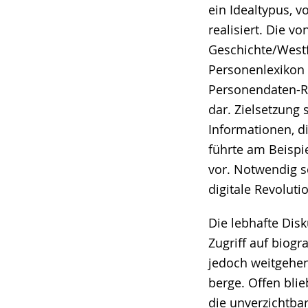
ein Idealtypus, 
realisiert. Die v
Geschichte/Westfä
Personenlexikon s
Personendaten-R
dar. Zielsetzung 
Informationen, d
führte am Beispi
vor. Notwendig s
digitale Revolut
Die lebhafte Disk
Zugriff auf biogr
jedoch weitgehen
berge. Offen blie
die unverzichtba