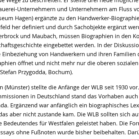
e Wege zu beschreiten. Er stellte drei neue mögliche
auerei-Unternehmern und Unternehmern am Fluss vo
seum Hagen) ergänzte zu den Handwerker-Biographie
feld her definiert und durch Sachobjekte ergänzt we
llerbrock und Maubach, müssen Biographien in den Ko
chaftsgeschichte eingebettet werden. In der Diskussi
ie Einbeziehung von Handwerkern und ihren Familien 
phien öffnet und nicht mehr nur die oberen sozialen
 Stefan Przygodda, Bochum).
 (Münster) stellte die Anfänge der WLB seit 1930 vor
mmissionen in Deutschland stand das Vorhaben auch 
nda. Ergänzend war anfänglich ein biographisches Lexi
 das aber nicht zustande kam. Die WLB sollten sich a
ie Bedeutendes für Westfalen geleistet haben. Die Fo
ssays ohne Fußnoten wurde bisher beibehalten. Darü