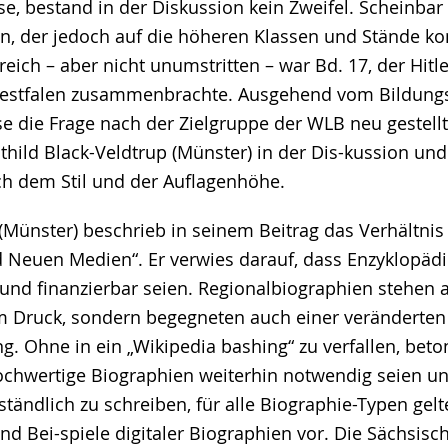
e, bestand in der Diskussion kein Zweifel. Scheinbar
n, der jedoch auf die höheren Klassen und Stände kon
eich – aber nicht unumstritten – war Bd. 17, der Hit
Westfalen zusammenbrachte. Ausgehend vom Bildungs
e die Frage nach der Zielgruppe der WLB neu gestell
hild Black-Veldtrup (Münster) in der Dis-kussion und
ch dem Stil und der Auflagenhöhe.
Münster) beschrieb in seinem Beitrag das Verhältnis
 Neuen Medien“. Er verwies darauf, dass Enzyklopäd
 und finanzierbar seien. Regionalbiographien stehen 
em Druck, sondern begegneten auch einer veränderten
g. Ohne in ein „Wikipedia bashing“ zu verfallen, beto
hochwertige Biographien weiterhin notwendig seien un
ständlich zu schreiben, für alle Biographie-Typen gel
und Bei-spiele digitaler Biographien vor. Die Sächsisc