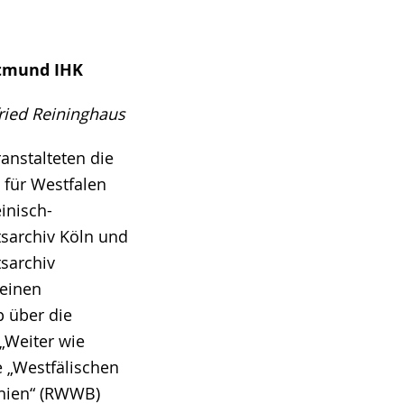
rtmund IHK
ried Reininghaus
anstalteten die
 für Westfalen
inisch-
tsarchiv Köln und
tsarchiv
einen
 über die
 „Weiter wie
e „Westfälischen
phien“ (RWWB)