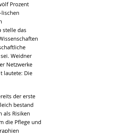
wölf Prozent
-lischen
n
 stelle das
Wissenschaften
schaftliche
 sei. Weidner
her Netzwerke
 lautete: Die
reits der erste
gleich bestand
 als Risiken
um die Pflege und
graphien