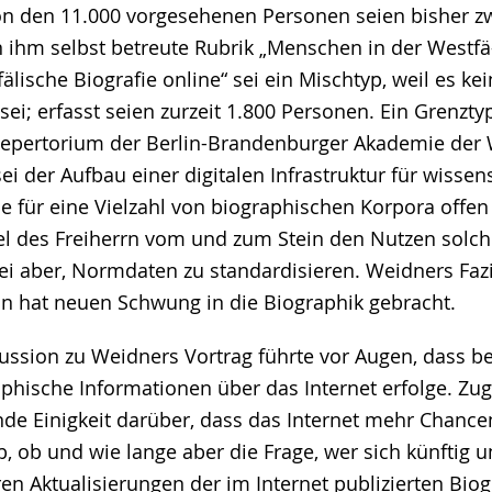
von den 11.000 vorgesehenen Personen seien bisher z
on ihm selbst betreute Rubrik „Menschen in der Westfä
lische Biografie online“ sei ein Mischtyp, weil es kei
ei; erfasst seien zurzeit 1.800 Personen. Ein Grenztyp
epertorium der Berlin-Brandenburger Akademie der 
sei der Aufbau einer digitalen Infrastruktur für wissen
ie für eine Vielzahl von biographischen Korpora offen
el des Freiherrn vom und zum Stein den Nutzen solc
ei aber, Normdaten zu standardisieren. Weidners Fazit
ion hat neuen Schwung in die Biographik gebracht.
ussion zu Weidners Vortrag führte vor Augen, dass be
aphische Informationen über das Internet erfolge. Zu
de Einigkeit darüber, dass das Internet mehr Chancen
b, ob und wie lange aber die Frage, wer sich künftig 
ren Aktualisierungen der im Internet publizierten Bio