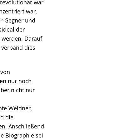
 revolutionär war
zentriert war.
ler-Gegner und
ideal der
t werden. Darauf
 verband dies
 von
ien nur noch
aber nicht nur
nte Weidner,
d die
ten. Anschließend
he Biographie sei