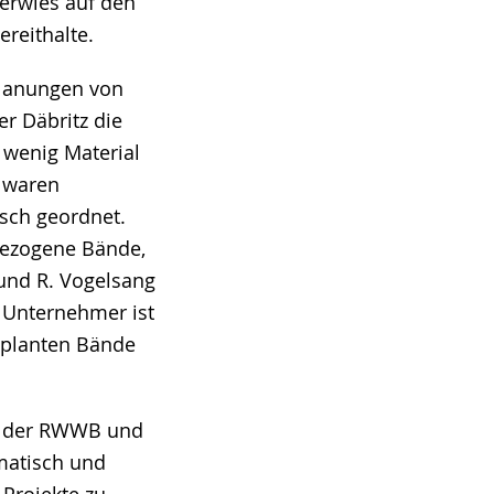
verwies auf den
ereithalte.
 Planungen von
r Däbritz die
 wenig Material
e waren
sch geordnet.
bezogene Bände,
 und R. Vogelsang
 Unternehmer ist
geplanten Bände
po der RWWB und
matisch und